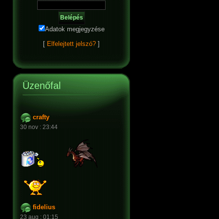
Adatok megjegyzése
[
Elfelejtett jelszó?
]
Üzenőfal
crafty
30 nov : 23:44
fidelius
23 aug : 01:15