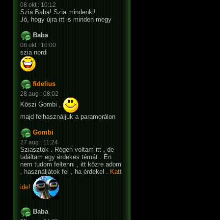
08 okt : 10:12
Szia Baba! Szia mindenki!
Jó, hogy újra itt is minden megy
Baba
08 okt : 10:00
szia nordi
fidelius
28 aug : 08:02
Köszi Gombi ,
majd felhasználjuk a paramorálon
Gombi
27 aug : 11:24
Sziasztok . Régen voltam itt , de
találtam egy érdekes témát . Én
nem tudom feltenni , itt közre adom
, használjátok fel , ha érdekel .
Katt
ide!
Baba