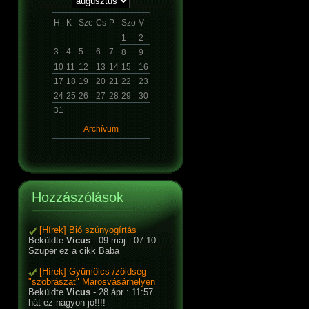
H
K
Sze
Cs
P
Szo
V
1
2
3
4
5
6
7
8
9
10
11
12
13
14
15
16
17
18
19
20
21
22
23
24
25
26
27
28
29
30
31
Archívum
Hozzászólások
[Hírek] Bió szúnyogírtás
Beküldte
Vicus
- 09 máj : 07:10
Szuper ez a cikk Baba
[Hírek] Gyümölcs /zöldség
"szobrászat" Marosvásárhelyen
Beküldte
Vicus
- 28 ápr : 11:57
hát ez nagyon jó!!!!