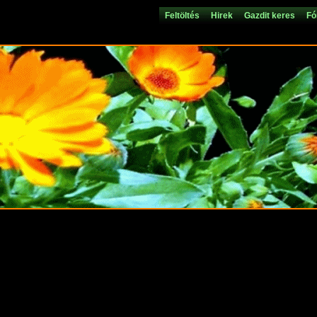
Feltöltés
Hirek
Gazdit keres
Fó