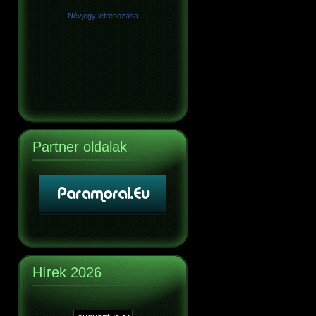
Névjegy létrehozása
Partner oldalak
Hírek 2026