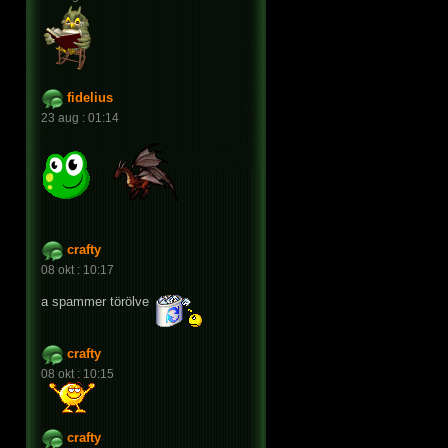
fidelius
23 aug : 01:14
crafty
08 okt : 10:17
a spammer törölve
crafty
08 okt : 10:15
crafty