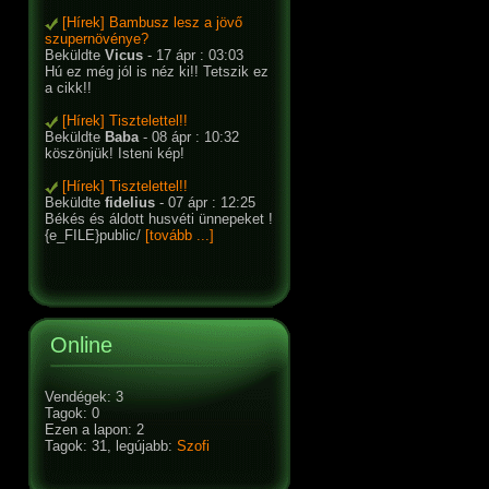
[Hírek] Bambusz lesz a jövő
szupernövénye?
Beküldte
Vicus
- 17 ápr : 03:03
Hú ez még jól is néz ki!! Tetszik ez
a cikk!!
[Hírek] Tisztelettel!!
Beküldte
Baba
- 08 ápr : 10:32
köszönjük! Isteni kép!
[Hírek] Tisztelettel!!
Beküldte
fidelius
- 07 ápr : 12:25
Békés és áldott husvéti ünnepeket !
{e_FILE}public/
[tovább ...]
Online
Vendégek: 3
Tagok: 0
Ezen a lapon: 2
Tagok: 31, legújabb:
Szofi