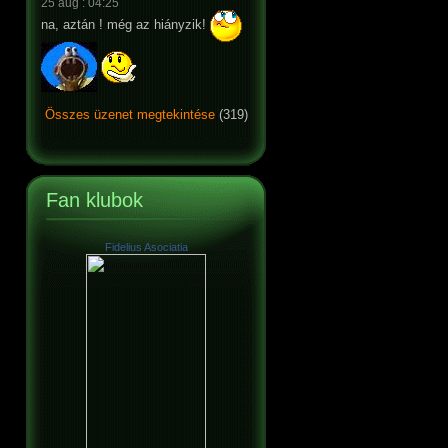
25 aug : 04:25
na, aztán ! még az hiányzik!
Összes üzenet megtekintése
(319)
Fan klubok
Fidelius Asociatia