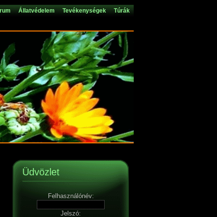
rum
Állatvédelem
Tevékenységek
Túrák
Üdvözlet
Felhasználónév:
Jelszó: