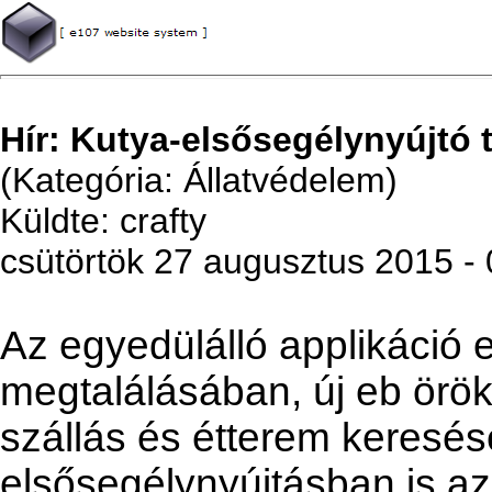
Hír: Kutya-elsősegélynyújtó t
(Kategória: Állatvédelem)
Küldte: crafty
csütörtök 27 augusztus 2015 -
Az egyedülálló applikáció 
megtalálásában, új eb örö
szállás és étterem keresés
elsősegélynyújtásban is azo