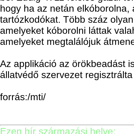
hogy ha az netán elkóborolna, 
tartózkodókat. Több száz olyan 
amelyeket kóborolni láttak vala
amelyeket megtalálójuk átmenet
Az applikáció az örökbeadást i
állatvédő szervezet regisztrált
forrás:/mti/
Ezen hír származási helye: