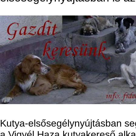
Kutya-elsősegélynyújtásban seg
a Vigyél Haza kutyakereső alk