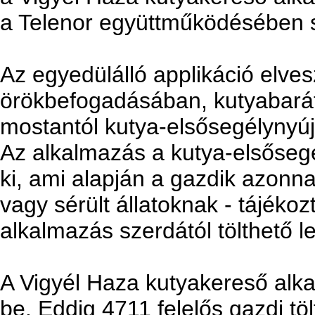
a Telenor együttműködésében 
Az egyedülálló applikáció elves
örökbefogadásában, kutyabarát
mostantól kutya-elsősegélynyújt
Az alkalmazás a kutya-elsősegé
ki, ami alapján a gazdik azonna
vagy sérült állatoknak - tájékoz
alkalmazás szerdától tölthető le
A Vigyél Haza kutyakereső alka
be. Eddig 4711 felelős gazdi töl